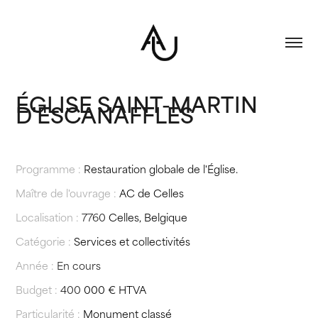
ÉGLISE SAINT-MARTIN 
D'ESCANAFFLES
Programme :
Restauration globale de l'Église.
Maître de l'ouvrage :
AC de Celles
Localisation :
7760
Celles, Belgique
Catégorie :
Services et collectivités
Année :
En cours
Budget :
400
000 € HTVA
Particularité :
Monument classé