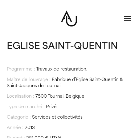
EGLISE SAINT-QUENTIN
Programme :
Travaux de restauration.
Maître de l'ouvrage :
Fabrique d’Eglise Saint-Quentin &
Saint-Jacques de Tournai
Localisation :
7500 Tournai, Belgique
Type de marché :
Privé
Catégorie :
Services et collectivités
Année :
2013
Budget :
281 000 € HTVA